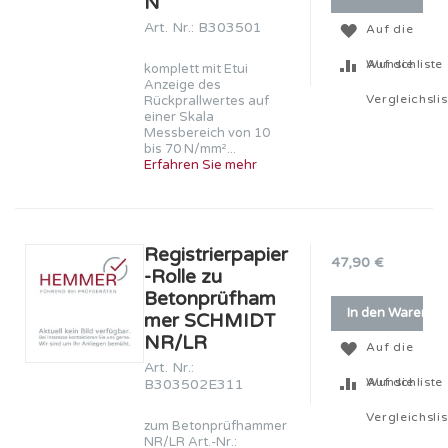
N
Art. Nr.: B303501
Auf die
Wunschliste
Auf die
komplett mit Etui
Anzeige des
Vergleichslis
Rückprallwertes auf
einer Skala
Messbereich von 10
bis 70 N/mm²...
Erfahren Sie mehr
Registrierpapier
47,90 €
-Rolle zu
Betonprüfham
In den Warenko
mer SCHMIDT
NR/LR
Auf die
Art. Nr.:
Wunschliste
Auf die
B303502E311
Vergleichslis
zum Betonprüfhammer
NR/LR Art.-Nr.: