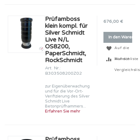
Prüfamboss
676,00 €
klein kompl. für
Silver Schmidt
In den Warenko
Live N/L
OS8200,
Auf die
PaperSchmidt,
Wunschliste
Auf die
RockSchmidt
Art. Nr.:
Vergleichslis
B303508200Z02
zur Eigenüberwachung
und für die Vor-Ort-
Verifizierung des Silver
Schmidt Live
Betonprüfhammers...
Erfahren Sie mehr
Prüfamboss