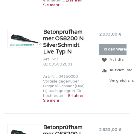
enthalten....
Erfahren
Sie mehr
Betonprüfham
2.933,00 €
mer OS8200 N
SilverSchmidt
In den Warenko
Live Typ N
Art. Nr.:
Auf die
B3035082001
Wunschliste
Auf die
Art.-Nr.: 34150000
Vergleichslis
Vorteile gegenüber
Original Schmidt (Live):
(+) auch geeignet für
hochfesten...
Erfahren
Sie mehr
Betonprüfham
2.933,00 €
mer OS8200 L