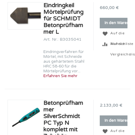
Eindringkeil
660,00 €
Mörtelprüfung
für SCHMIDT
In den Warenko
Betonprüfham
mer L
Auf die
Art. Nr.: B3035041
Wunschliste
Auf die
Eindringverfahren für
Vergleichslis
Mörtel, mit Schneide
aus gehärtetem Stahl
HRC 58-60 für die
Mörtelprüfung vor...
Erfahren Sie mehr
Betonprüfham
2.133,00 €
mer
SilverSchmidt
In den Warenko
PC Typ N
komplett mit
Auf die