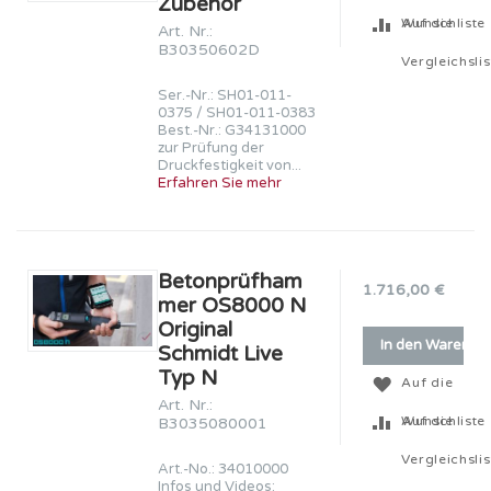
Zubehör
Wunschliste
Auf die
Art. Nr.:
B30350602D
Vergleichslis
Ser.-Nr.: SH01-011-
0375 / SH01-011-0383
Best.-Nr.: G34131000
zur Prüfung der
Druckfestigkeit von...
Erfahren Sie mehr
Betonprüfham
1.716,00 €
mer OS8000 N
Original
In den Warenko
Schmidt Live
Typ N
Auf die
Art. Nr.:
Wunschliste
Auf die
B3035080001
Vergleichslis
Art.-No.: 34010000
Infos und Videos: