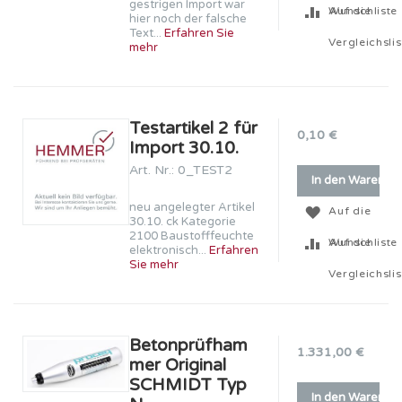
gestrigen Import war
Wunschliste
Auf die
hier noch der falsche
Text...
Erfahren Sie
Vergleichslis
mehr
Testartikel 2 für
0,10 €
Import 30.10.
Art. Nr.: 0_TEST2
In den Warenko
neu angelegter Artikel
Auf die
30.10. ck Kategorie
2100 Baustofffeuchte
Wunschliste
Auf die
elektronisch...
Erfahren
Sie mehr
Vergleichslis
Betonprüfham
1.331,00 €
mer Original
SCHMIDT Typ
In den Warenko