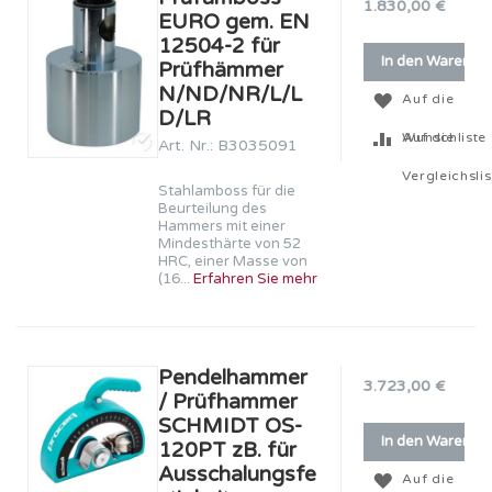
1.830,00 €
EURO gem. EN
12504-2 für
In den Warenko
Prüfhämmer
N/ND/NR/L/L
Auf die
D/LR
Wunschliste
Auf die
Art. Nr.: B3035091
Vergleichslis
Stahlamboss für die
Beurteilung des
Hammers mit einer
Mindesthärte von 52
HRC, einer Masse von
(16...
Erfahren Sie mehr
Pendelhammer
3.723,00 €
/ Prüfhammer
SCHMIDT OS-
In den Warenko
120PT zB. für
Ausschalungsfe
Auf die