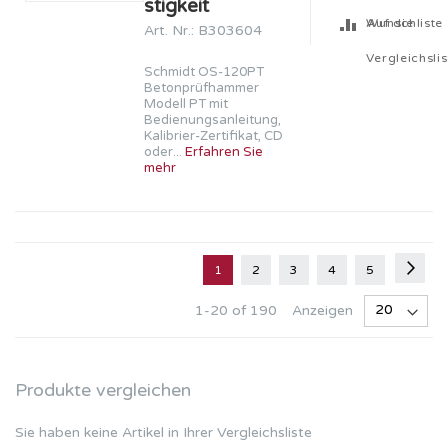
stigkeit
Wunschliste
Auf die
Art. Nr.: B303604
Vergleichslis
Schmidt OS-120PT
Betonprüfhammer
Modell PT mit
Bedienungsanleitung,
Kalibrier-Zertifikat, CD
oder...
Erfahren Sie
mehr
Seite
Seite
Weit
Sie
Seite
Seite
Seite
Seite
1
2
3
4
5
lesen
Anzeigen
1
-
20
of
190
gerade
Seite
Produkte vergleichen
Sie haben keine Artikel in Ihrer Vergleichsliste