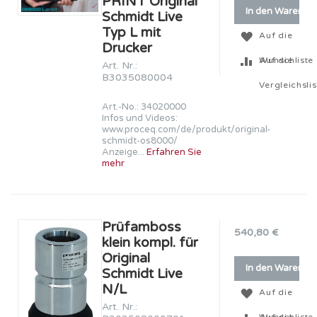
PRINT Original
In den Warenko
Schmidt Live
Typ L mit
Auf die
Drucker
Wunschliste
Auf die
Art. Nr.:
B3035080004
Vergleichslis
Art.-No.: 34020000
Infos und Videos:
www.proceq.com/de/produkt/original-
schmidt-os8000/
Anzeige...
Erfahren Sie
mehr
Prüfamboss
540,80 €
klein kompl. für
Original
In den Warenko
Schmidt Live
N/L
Auf die
Art. Nr.:
Wunschliste
Auf die