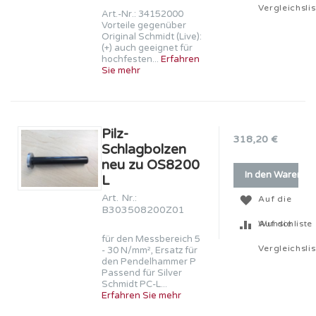
Vergleichslis
Art.-Nr.: 34152000
Vorteile gegenüber
Original Schmidt (Live):
(+) auch geeignet für
hochfesten...
Erfahren
Sie mehr
Pilz-
318,20 €
Schlagbolzen
neu zu OS8200
In den Warenko
L
Art. Nr.:
Auf die
B303508200Z01
Wunschliste
Auf die
für den Messbereich 5
Vergleichslis
- 30 N/mm², Ersatz für
den Pendelhammer P
Passend für Silver
Schmidt PC-L...
Erfahren Sie mehr