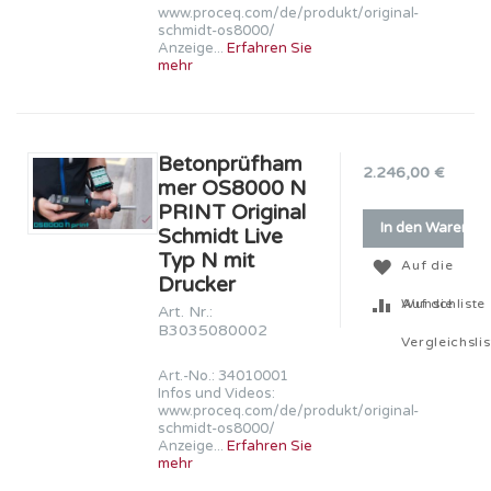
www.proceq.com/de/produkt/original-
schmidt-os8000/
Anzeige...
Erfahren Sie
mehr
Betonprüfham
2.246,00 €
mer OS8000 N
PRINT Original
In den Warenko
Schmidt Live
Typ N mit
Auf die
Drucker
Wunschliste
Auf die
Art. Nr.:
B3035080002
Vergleichslis
Art.-No.: 34010001
Infos und Videos:
www.proceq.com/de/produkt/original-
schmidt-os8000/
Anzeige...
Erfahren Sie
mehr