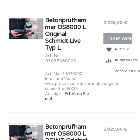
Betonprüfham
2.226,00 €
mer OS8000 L
Original
In den Warenko
Schmidt Live
Typ L
Auf die
Art. Nr.:
Wunschliste
Auf die
B3035080003
Vergleichslis
Art.-No.: 34020000
Infos und Videos:
www.proceq.com/de/produkt/original-
schmidt-os8000/
Anzeige...
Erfahren Sie
mehr
Betonprüfham
2.829,00 €
mer OS8000 L