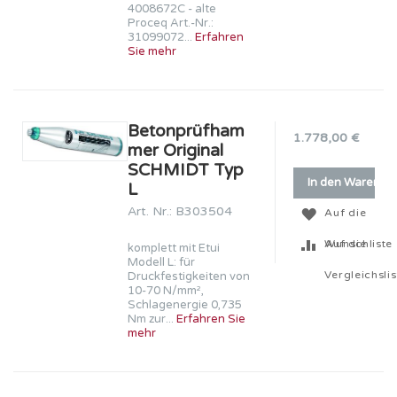
4008672C - alte
Proceq Art.-Nr.:
31099072...
Erfahren
Sie mehr
Betonprüfham
1.778,00 €
mer Original
SCHMIDT Typ
In den Warenko
L
Art. Nr.: B303504
Auf die
Wunschliste
Auf die
komplett mit Etui
Modell L: für
Vergleichslis
Druckfestigkeiten von
10-70 N/mm²,
Schlagenergie 0,735
Nm zur...
Erfahren Sie
mehr