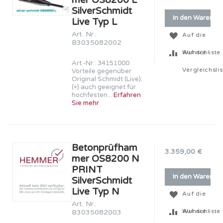
SilverSchmidt
In den Warenko
Live Typ L
Art. Nr.:
Auf die
B3035082002
Wunschliste
Auf die
Art.-Nr.: 34151000
Vergleichslis
Vorteile gegenüber
Original Schmidt (Live):
(+) auch geeignet für
hochfesten...
Erfahren
Sie mehr
Betonprüfham
3.359,00 €
mer OS8200 N
PRINT
In den Warenko
SilverSchmidt
Live Typ N
Auf die
Art. Nr.:
Wunschliste
Auf die
B3035082003