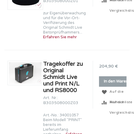
B303508000Z01
Vergleichslis
zur Eigenüberwachung
und für die Vor-Ort-
Verifizierung des
Original Schmidt Live
Betonprüfhammers...
Erfahren Sie mehr
Tragekoffer zu
204,90 €
Original
Schmidt Live
In den Warenko
und Print N/L
und RS8000
Auf die
Art. Nr.:
Wunschliste
Auf die
B303508000Z03
Vergleichslis
Art.-No.: 34001057
Beim Modell ''PRINT''
bereits im
Lieferumfang