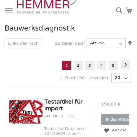
Direkt
zum
Such
Me
Inhalt
Bauwerksdiagnostik
In
In
Sortieren nach
Sortieren nach
Einkaufen nach
ab
ab
Re
Re
Seite
Seite
Weit
Sie
Seite
Seite
Seite
Seite
1
2
3
4
5
lesen
Anzeigen
1
-
20
of
190
gerade
Seite
Testartikel für
150,00 €
Import
Art. Nr.: 0_TEST
In den Warenko
Testartikel Detailtext
Auf die
30.10.2024 ck beim