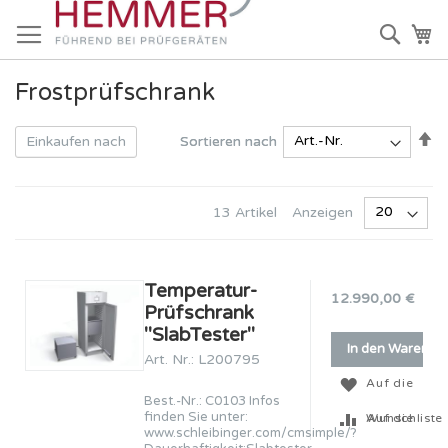
Direkt
zum
Such
Me
Inhalt
Frostprüfschrank
In
In
Sortieren nach
Sortieren nach
Einkaufen nach
ab
ab
Re
Re
Anzeigen
13
Artikel
Temperatur-
12.990,00 €
Prüfschrank
''SlabTester''
In den Warenko
Art. Nr.: L200795
Auf die
Best.-Nr.: C0103 Infos
finden Sie unter:
Wunschliste
Auf die
www.schleibinger.com/cmsimple/?