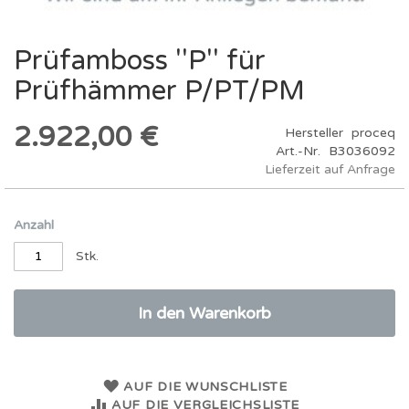
Prüfamboss ''P'' für
Zum
Anfang
Prüfhämmer P/PT/PM
der
Bildergalerie
springen
2.922,00 €
Hersteller
proceq
Art.-Nr.
B3036092
Lieferzeit auf Anfrage
Anzahl
Stk.
In den Warenkorb
AUF DIE WUNSCHLISTE
AUF DIE VERGLEICHSLISTE