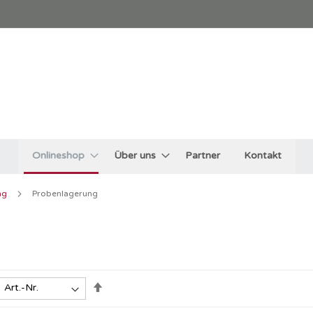
Onlineshop
Über uns
Partner
Kontakt
ng
Probenlagerung
In
absteigender