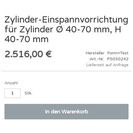
Zylinder-Einspannvorrichtung
Zum
Anfang
für Zylinder Ø 40-70 mm, H
der
Bildergalerie
40-70 mm
springen
2.516,00 €
Hersteller
Form+Test
Art.-Nr.
P5030242
Lieferzeit auf Anfrage
Anzahl
Stk.
In den Warenkorb