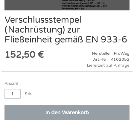
Verschlussstempel
Zum
Anfang
(Nachrüstung) zur
der
Bildergalerie
Fließeinheit gemäß EN 933-6
springen
152,50 €
Hersteller
FröWag
Art.-Nr.
K102052
Lieferzeit auf Anfrage
Anzahl
Stk.
In den Warenkorb