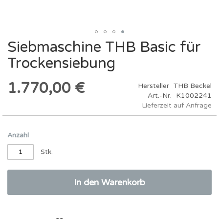
Siebmaschine THB Basic für
Zum
Anfang
Trockensiebung
der
Bildergalerie
springen
1.770,00 €
Hersteller
THB Beckel
Art.-Nr.
K1002241
Lieferzeit auf Anfrage
Anzahl
Stk.
In den Warenkorb