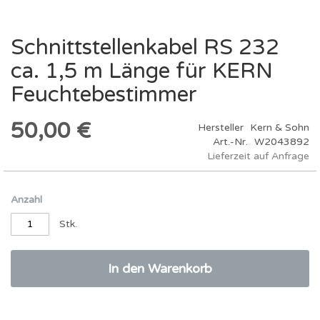
Schnittstellenkabel RS 232
Zum
Anfang
ca. 1,5 m Länge für KERN
der
Bildergalerie
Feuchtebestimmer
springen
50,00 €
Hersteller
Kern & Sohn
Art.-Nr.
W2043892
Lieferzeit auf Anfrage
Anzahl
Stk.
In den Warenkorb