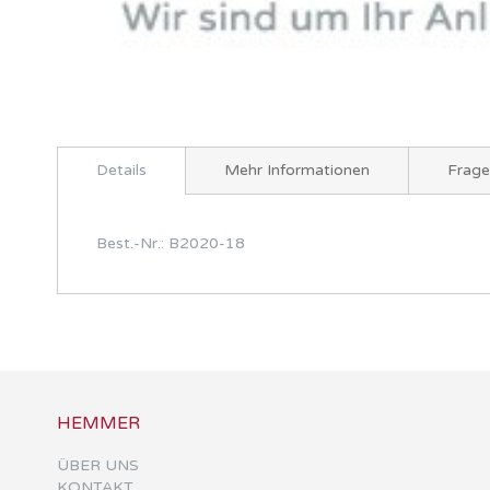
Zum
Anfang
Details
Mehr Informationen
Frag
der
Bildergalerie
springen
Best.-Nr.: B2020-18
HEMMER
ÜBER UNS
KONTAKT