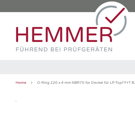
Direkt
zum
Inhalt
Home
O-Ring 220 x 4 mm NBR70 für Deckel für LP-Topf F+T 
Zum
Ende
der
Bildergalerie
springen