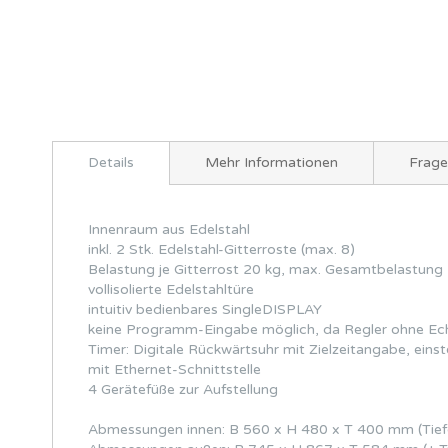
Zum
Anfang
Details
Mehr Informationen
Frag
der
Bildergalerie
springen
Innenraum aus Edelstahl
inkl. 2 Stk. Edelstahl-Gitterroste (max. 8)
Belastung je Gitterrost 20 kg, max. Gesamtbelastung
vollisolierte Edelstahltüre
intuitiv bedienbares SingleDISPLAY
keine Programm-Eingabe möglich, da Regler ohne Ech
Timer: Digitale Rückwärtsuhr mit Zielzeitangabe, einst
mit Ethernet-Schnittstelle
4 Gerätefüße zur Aufstellung
Abmessungen innen: B 560 x H 480 x T 400 mm (Tiefe