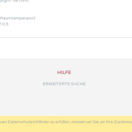
ürgriff 56 mm)
r Raumtemperatur)
f 0,5
HILFE
ERWEITERTE SUCHE
uen Datenschutzrichtlinien zu erfüllen, müssen wir Sie um Ihre Zustimm