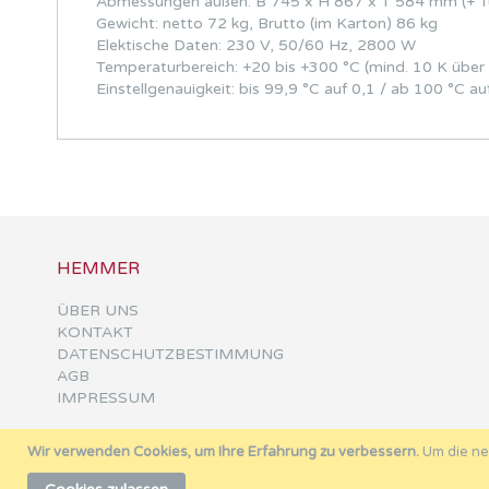
Abmessungen außen: B 745 x H 867 x T 584 mm (+ T
Gewicht: netto 72 kg, Brutto (im Karton) 86 kg
Elektische Daten: 230 V, 50/60 Hz, 2800 W
Temperaturbereich: +20 bis +300 °C (mind. 10 K übe
Einstellgenauigkeit: bis 99,9 °C auf 0,1 / ab 100 °C au
HEMMER
ÜBER UNS
KONTAKT
DATENSCHUTZBESTIMMUNG
AGB
IMPRESSUM
Wir verwenden Cookies, um Ihre Erfahrung zu verbessern.
Um die ne