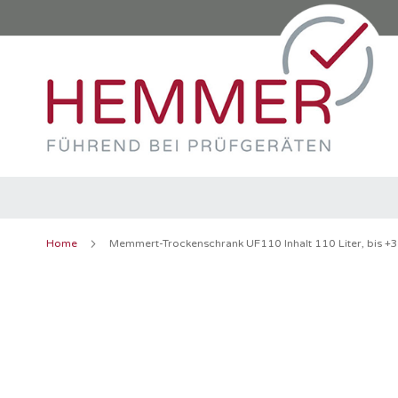
Direkt
zum
Inhalt
Home
Memmert-Trockenschrank UF110 Inhalt 110 Liter, bis +
Zum
Ende
der
Bildergalerie
springen