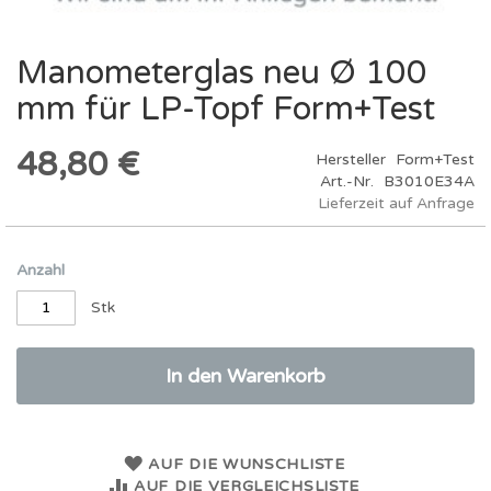
Manometerglas neu Ø 100
Zum
Anfang
mm für LP-Topf Form+Test
der
Bildergalerie
springen
48,80 €
Hersteller
Form+Test
Art.-Nr.
B3010E34A
Lieferzeit auf Anfrage
Anzahl
Stk
In den Warenkorb
AUF DIE WUNSCHLISTE
AUF DIE VERGLEICHSLISTE