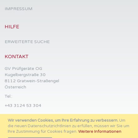
IMPRESSUM
HILFE
ERWEITERTE SUCHE
KONTAKT
GV Prüfgeräte OG
Kugelbergstraße 30
8112 Gratwein-Straßengel
Österreich
Tel.:
+43 3124 53 304
Wir verwenden Cookies, um Ihre Erfahrung zu verbessern.
Um
Mail:
die neuen Datenschutzrichtlinien zu erfüllen, müssen wir Sie um
office@hemmer.at
Ihre Zustimmung für Cookies fragen.
Weitere Informationen