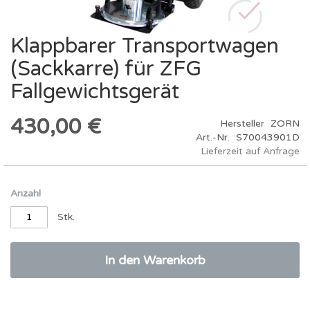
Klappbarer Transportwagen
Zum
Anfang
(Sackkarre) für ZFG
der
Bildergalerie
Fallgewichtsgerät
springen
430,00 €
Hersteller
ZORN
Art.-Nr.
S70043901D
Lieferzeit auf Anfrage
Anzahl
Stk.
In den Warenkorb