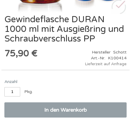
Gewindeflasche DURAN
Zum
Anfang
1000 ml mit Ausgießring und
der
Bildergalerie
Schraubverschluss PP
springen
75,90 €
Hersteller
Schott
Art.-Nr.
K100414
Lieferzeit auf Anfrage
Anzahl
Pkg.
In den Warenkorb