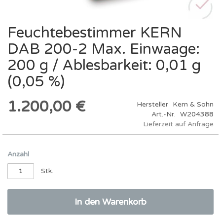
Feuchtebestimmer KERN
Zum
Anfang
DAB 200-2 Max. Einwaage:
der
Bildergalerie
200 g / Ablesbarkeit: 0,01 g
springen
(0,05 %)
1.200,00 €
Hersteller
Kern & Sohn
Art.-Nr.
W204388
Lieferzeit auf Anfrage
Anzahl
Stk.
In den Warenkorb