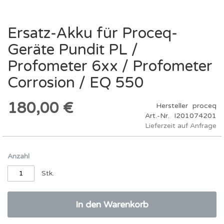
Ersatz-Akku für Proceq-
Zum
Anfang
Geräte Pundit PL /
der
Bildergalerie
Profometer 6xx / Profometer
springen
Corrosion / EQ 550
180,00 €
Hersteller
proceq
Art.-Nr.
I201074201
Lieferzeit auf Anfrage
Anzahl
Stk.
In den Warenkorb