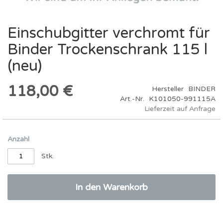
Einschubgitter verchromt für
Zum
Anfang
Binder Trockenschrank 115 l
der
Bildergalerie
(neu)
springen
118,00 €
Hersteller
BINDER
Art.-Nr.
K101050-991115A
Lieferzeit auf Anfrage
Anzahl
Stk.
In den Warenkorb