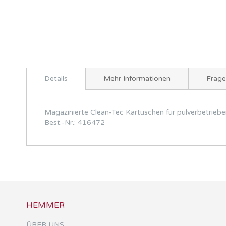
Zum
Anfang
Details
Mehr Informationen
Frag
der
Bildergalerie
springen
Magazinierte Clean-Tec Kartuschen für pulverbetrieb
Best.-Nr.: 416472
HEMMER
ÜBER UNS