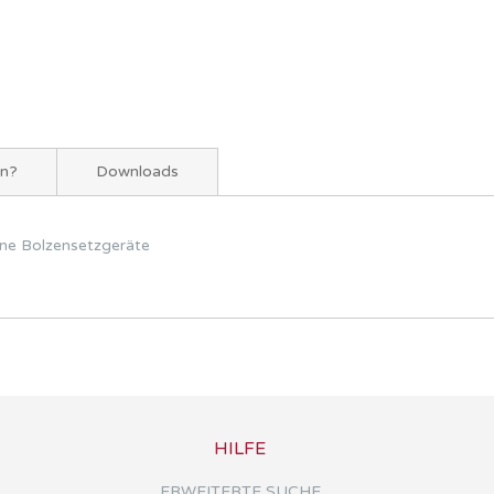
en?
Downloads
ene Bolzensetzgeräte
HILFE
ERWEITERTE SUCHE