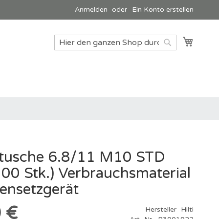
Anmelden
Ein Konto erstellen
Mein W
Suche
Suche
tusche 6.8/11 M10 STD
100 Stk.) Verbrauchsmaterial
zensetzgerät
 €
Hersteller
Hilti