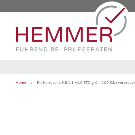
Direkt
zum
Inhalt
Home
DX Kartusche 6.8/11 M10 STD grün (100 Stk.) Verbrauch
Zum
Ende
der
Bildergalerie
springen