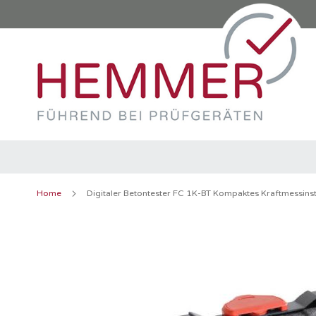
Direkt
zum
Inhalt
Home
Digitaler Betontester FC 1K-BT Kompaktes Kraftmessins
Zum
Ende
der
Bildergalerie
springen