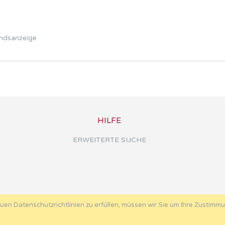
ndsanzeige
HILFE
ERWEITERTE SUCHE
uen Datenschutzrichtlinien zu erfüllen, müssen wir Sie um Ihre Zustimm