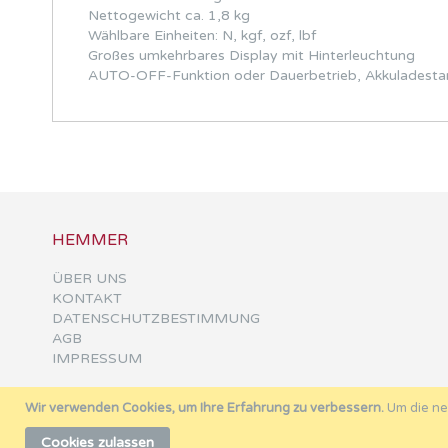
Nettogewicht ca. 1,8 kg
Wählbare Einheiten: N, kgf, ozf, lbf
Großes umkehrbares Display mit Hinterleuchtung
AUTO-OFF-Funktion oder Dauerbetrieb, Akkuladesta
HEMMER
ÜBER UNS
KONTAKT
DATENSCHUTZBESTIMMUNG
AGB
IMPRESSUM
Wir verwenden Cookies, um Ihre Erfahrung zu verbessern.
Um die ne
Cookies zulassen