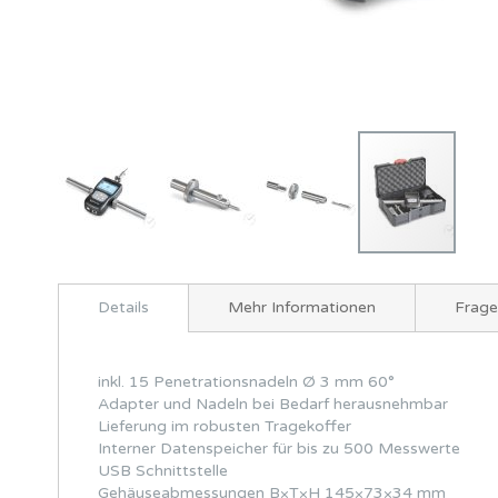
Zum
Anfang
Details
Mehr Informationen
Frag
der
Bildergalerie
springen
inkl. 15 Penetrationsnadeln Ø 3 mm 60°
Adapter und Nadeln bei Bedarf herausnehmbar
Lieferung im robusten Tragekoffer
Interner Datenspeicher für bis zu 500 Messwerte
USB Schnittstelle
Gehäuseabmessungen B×T×H 145×73×34 mm