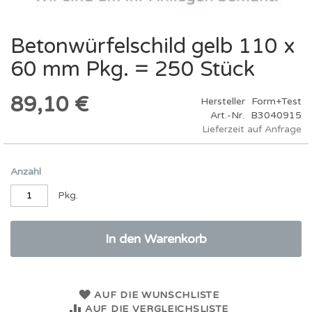
Betonwürfelschild gelb 110 x
Zum
Anfang
60 mm Pkg. = 250 Stück
der
Bildergalerie
springen
89,10 €
Hersteller
Form+Test
Art.-Nr.
B3040915
Lieferzeit auf Anfrage
Anzahl
Pkg.
In den Warenkorb
AUF DIE WUNSCHLISTE
AUF DIE VERGLEICHSLISTE